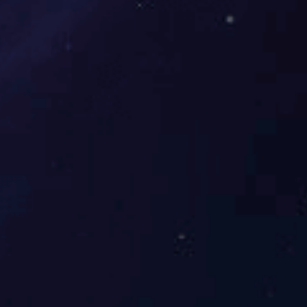
米兰平台成立于2009年，位于“中国电器之都”乐清经济
开发区的核心。拥有多条国内外出色的智能配电网产品装配
流水线。公司始终秉持 “品质就生命力”的发展理念，不断增
加在研发方面的投入，致力于促进生产......
【查看更多】
新闻中心