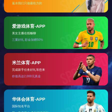
变电站供电
小区供电
工厂供电
商场供电