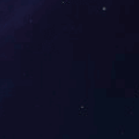
米兰平台成立于2009年，位于“中国电器之都”乐清经济
开发区的核心。拥有多条国内外出色的智能配电网产品装配
流水线。公司始终秉持 “品质就生命力”的发展理念，不断增
加在研发方面的投入，致力于促进生产......
【查看更多】
新闻中心