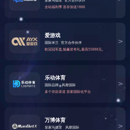
核心优势
选择我们产品，专注提供高新技术产品