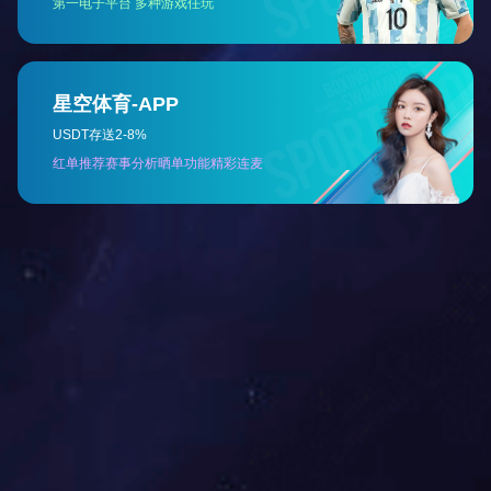
码头供电
发电厂
走进我们
精于品质，卓于服务