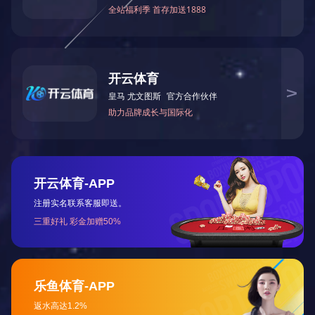
自主研发生产
电气设备生产供应商
拥有多台生产设备和检测仪器
产品出厂前均通过严格质量检测
专注电气设备生产、研发及制造，厂家直销无中间商
应用领域
服务各个行业经验 值得您选择