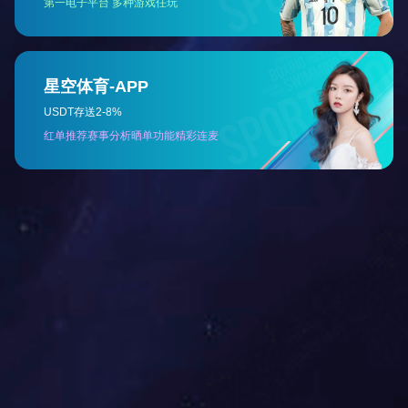
码头供电
发电厂
走进我们
精于品质，卓于服务